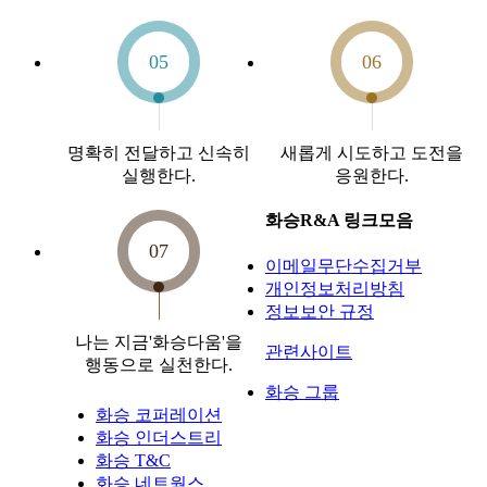
05
06
명확히
전달하고
신속히
새롭게
시도하고
도전을
실행한다.
응원한다.
화승R&A 링크모음
07
이메일무단수집거부
개인정보처리방침
정보보안 규정
나는 지금
'화승다움'을
관련사이트
행동으로
실천한다.
화승 그룹
화승 코퍼레이션
화승 인더스트리
화승 T&C
화승 네트웍스