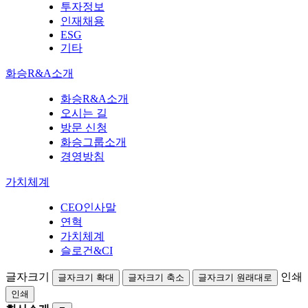
투자정보
인재채용
ESG
기타
화승R&A소개
화승R&A소개
오시는 길
방문 신청
화승그룹소개
경영방침
가치체계
CEO인사말
연혁
가치체계
슬로건&CI
글자크기
인쇄
글자크기 확대
글자크기 축소
글자크기 원래대로
인쇄