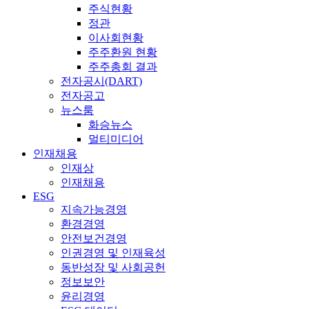
주식현황
정관
이사회현황
주주환원 현황
주주총회 결과
전자공시(DART)
전자공고
뉴스룸
화승뉴스
멀티미디어
인재채용
인재상
인재채용
ESG
지속가능경영
환경경영
안전보건경영
인권경영 및 인재육성
동반성장 및 사회공헌
정보보안
윤리경영