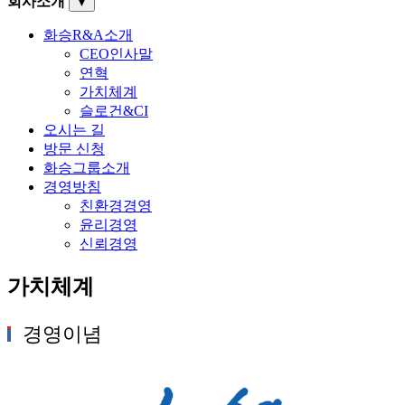
회사소개
▼
화승R&A소개
CEO인사말
연혁
가치체계
슬로건&CI
오시는 길
방문 신청
화승그룹소개
경영방침
친환경경영
윤리경영
신뢰경영
가치체계
경영이념