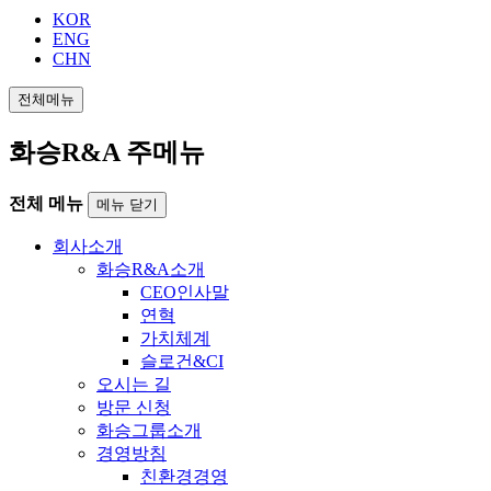
KOR
ENG
CHN
전체메뉴
화승R&A 주메뉴
전체 메뉴
메뉴 닫기
회사소개
화승R&A소개
CEO인사말
연혁
가치체계
슬로건&CI
오시는 길
방문 신청
화승그룹소개
경영방침
친환경경영