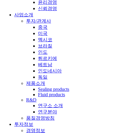
윤리경영
신뢰경영
사업소개
투자/관계사
중국
미국
멕시코
브라질
인도
튀르키에
베트남
인도네시아
독일
제품소개
Sealing products
Fluid products
R&D
연구소 소개
연구분야
품질경영방침
투자정보
경영정보