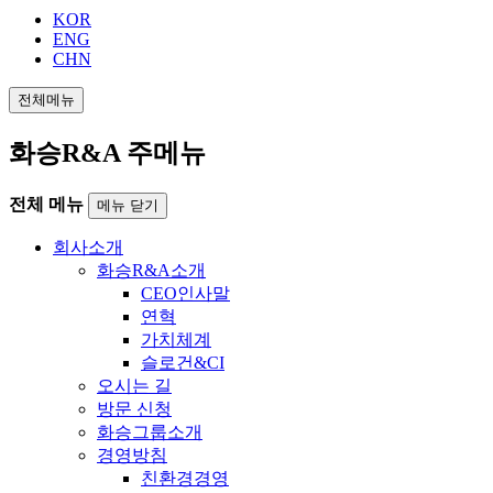
KOR
ENG
CHN
전체메뉴
화승R&A 주메뉴
전체 메뉴
메뉴 닫기
회사소개
화승R&A소개
CEO인사말
연혁
가치체계
슬로건&CI
오시는 길
방문 신청
화승그룹소개
경영방침
친환경경영