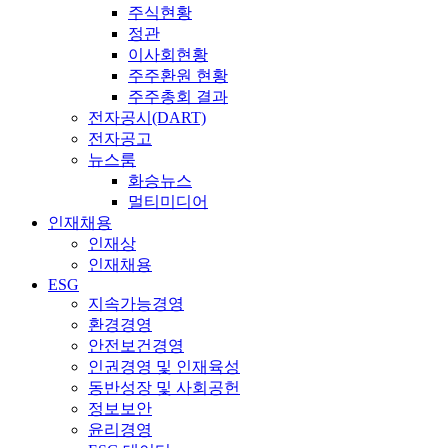
주식현황
정관
이사회현황
주주환원 현황
주주총회 결과
전자공시(DART)
전자공고
뉴스룸
화승뉴스
멀티미디어
인재채용
인재상
인재채용
ESG
지속가능경영
환경경영
안전보건경영
인권경영 및 인재육성
동반성장 및 사회공헌
정보보안
윤리경영