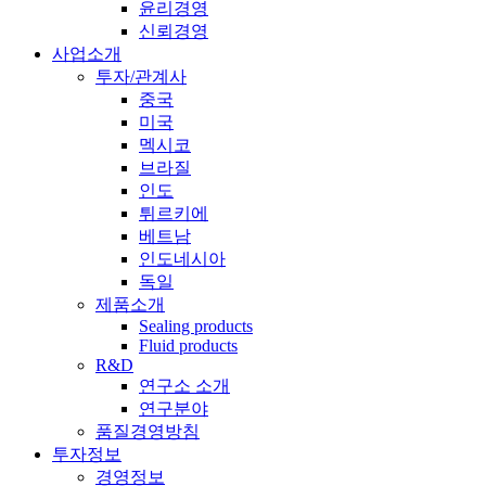
윤리경영
신뢰경영
사업소개
투자/관계사
중국
미국
멕시코
브라질
인도
튀르키에
베트남
인도네시아
독일
제품소개
Sealing products
Fluid products
R&D
연구소 소개
연구분야
품질경영방침
투자정보
경영정보